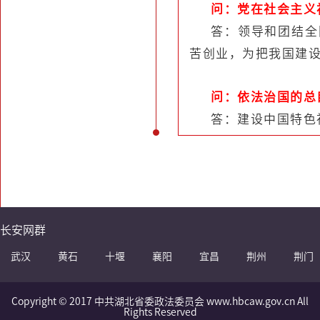
问：
党在社会主义
答：
领导和团结全
苦创业，为把我国建
问：依法治国的总
答
：建设中国特色
长安网群
武汉
黄石
十堰
襄阳
宜昌
荆州
荆门
Copyright © 2017 中共湖北省委政法委员会 www.hbcaw.gov.cn All
Rights Reserved