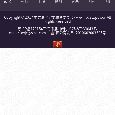
武汉
黄石
十堰
襄阳
宜昌
荆州
荆门
Copyright © 2017 中共湖北省委政法委员会 www.hbcaw.gov.cn All
Rights Reserved
鄂ICP备17015472号 联系电话：027-87239043 E-
mail:zfxwjc@sina.com
鄂公网安备42010602003625号